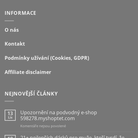
INFORMACE
O nás
Kontakt
Podmínky užívání (Cookies, GDPR)
Affiliate disclaimer
NEJNOVĚJŠÍ ČLÁNKY
Upozornění na podvodný e-shop
13
Lis
598278.myshoptet.com
u
Komentáře nejsou povolené
textu
s
21+ nejlepších dárků pro muže, kteří tvrdí, že