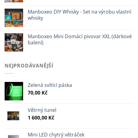
Manboxeo DIY Whisky - Set na výrobu vlastní
whisky
Manboxeo Mini Domácí pivovar XXL (dárkové
balení)
NEJPRODÁVANĚJŠÍ
Zelená svítící páska
70,00
Kč
Větrný tunel
1 600,00
Kč
Mini LED chytrý větráček