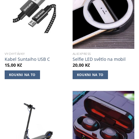
VYCHYTÁVKY
ALIEXPRESS
Kabel Suntaiho USB C
Selfie LED světlo na mobil
15,00
Kč
20,00
Kč
KOUKNI NA TO
KOUKNI NA TO