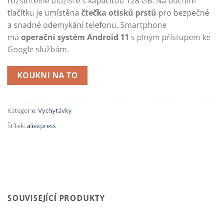
rozšiřitelné úložiště s kapacitou 128 GB. Na bočním
tlačítku je umístěna
čtečka otisků prstů
pro bezpečné
a snadné odemykání telefonu. Smartphone
má
operační systém Android 11
s plným přístupem ke
Google službám.
KOUKNI NA TO
Kategorie:
Vychytávky
Štítek:
aliexpress
SOUVISEJÍCÍ PRODUKTY