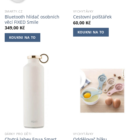
SMARTY.CZ
VYCHYTÁVKY
Bluetooth hlídač osobních
Cestovní polštářek
věcí FIXED Smile
60,00
Kč
349,00
Kč
KOUKNI NA TO
KOUKNI NA TO
DÁRKY PRO DĚTI
VYCHYTÁVKY
Chytrá lahev Equa Smart
Oddělovač bílku